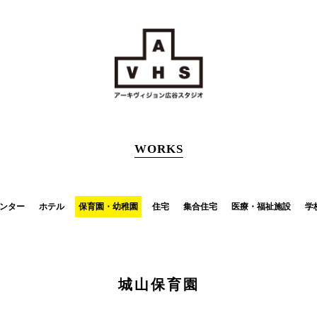
WORKS
ンター
ホテル
保育園・幼稚園
住宅
集合住宅
医療・福祉施設
学
城山保育園